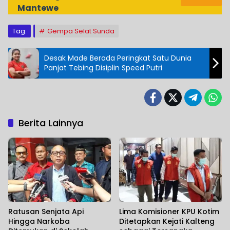
Mantewe
Tag:
Gempa Selat Sunda
Desak Made Berada Peringkat Satu Dunia
Panjat Tebing Disiplin Speed Putri
Berita Lainnya
Ratusan Senjata Api
Lima Komisioner KPU Kotim
Hingga Narkoba
Ditetapkan Kejati Kalteng