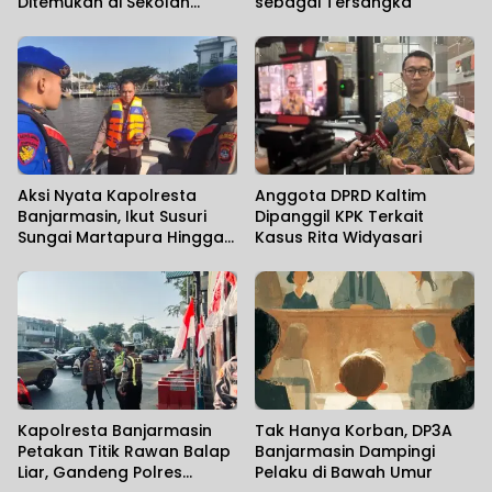
Ditemukan di Sekolah
sebagai Tersangka
Swasta
Aksi Nyata Kapolresta
Anggota DPRD Kaltim
Banjarmasin, Ikut Susuri
Dipanggil KPK Terkait
Sungai Martapura Hingga
Kasus Rita Widyasari
Korban Tenggelam
Ditemukan
Kapolresta Banjarmasin
Tak Hanya Korban, DP3A
Petakan Titik Rawan Balap
Banjarmasin Dampingi
Liar, Gandeng Polres
Pelaku di Bawah Umur