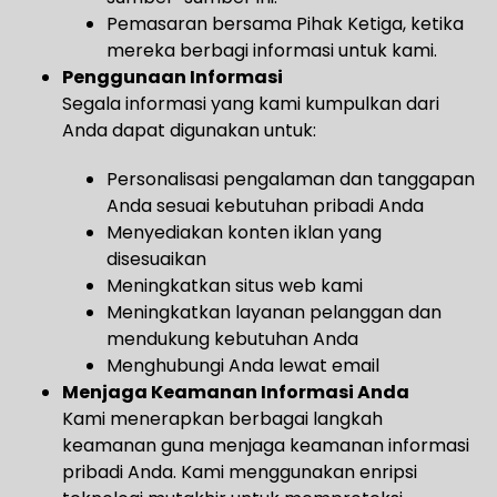
Pemasaran bersama Pihak Ketiga, ketika
mereka berbagi informasi untuk kami.
Penggunaan Informasi
Segala informasi yang kami kumpulkan dari
Anda dapat digunakan untuk:
Personalisasi pengalaman dan tanggapan
Anda sesuai kebutuhan pribadi Anda
Menyediakan konten iklan yang
disesuaikan
Meningkatkan situs web kami
Meningkatkan layanan pelanggan dan
mendukung kebutuhan Anda
Menghubungi Anda lewat email
Menjaga Keamanan Informasi Anda
Kami menerapkan berbagai langkah
keamanan guna menjaga keamanan informasi
pribadi Anda. Kami menggunakan enripsi