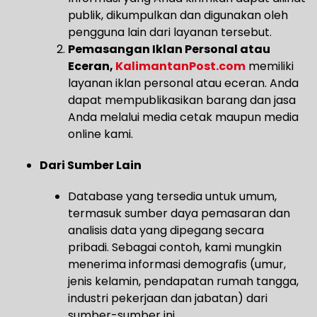
publik, dikumpulkan dan digunakan oleh
pengguna lain dari layanan tersebut.
Pemasangan Iklan Personal atau
Eceran,
KalimantanPost.com
memiliki
layanan iklan personal atau eceran. Anda
dapat mempublikasikan barang dan jasa
Anda melalui media cetak maupun media
online kami.
Dari Sumber Lain
Database yang tersedia untuk umum,
termasuk sumber daya pemasaran dan
analisis data yang dipegang secara
pribadi. Sebagai contoh, kami mungkin
menerima informasi demografis (umur,
jenis kelamin, pendapatan rumah tangga,
industri pekerjaan dan jabatan) dari
sumber-sumber ini.