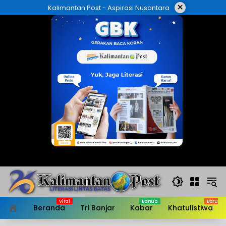
Langsung
×
Kalimantan Post - Aspirasi Nusantara
ke
konten
Beranda
Tri Banjar
Kabar
Khatulistiwa
HOME