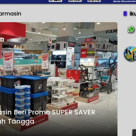
jarmasin
ik
sin Beri Promo SUPER SAVER
ah Tangga