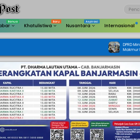
abar
Khatulistiwa
Nusantara
Internasional
DPRD Minta Sengketa Laha
Makmur Diukur Ulang, Jan
Jalan Warga Menyusut