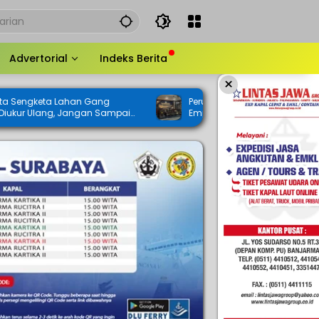
Advertorial
Indeks Berita
×
n Gang
Perubahan KUA-PPAS 2026 Mulai Dibahas,
gan Sampai
Empat Raperda Inisiatif DPRD Ikut
Digodok