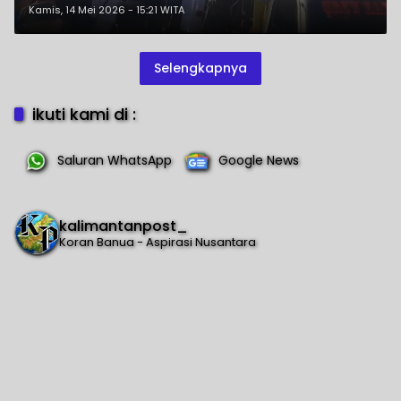
Diduga Sarang Pungli di SPBU
Kamis, 14 Mei 2026 - 15:21 WITA
Selengkapnya
ikuti kami di :
Saluran WhatsApp
Google News
kalimantanpost_
Koran Banua - Aspirasi Nusantara