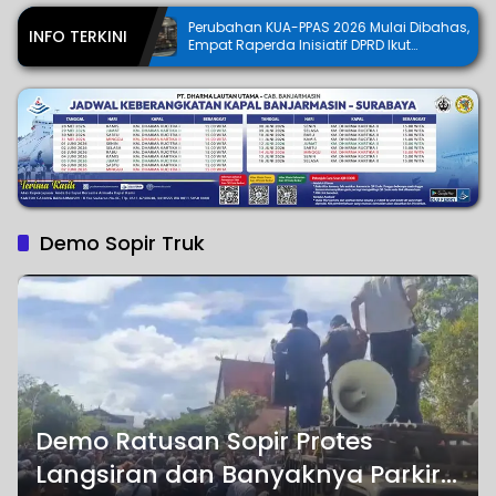
Perubahan KUA-PPAS 2026 Mulai Dibahas,
Bupati Tap
INFO TERKINI
Empat Raperda Inisiatif DPRD Ikut
APBD 2026
Digodok
Demo Sopir Truk
Demo Ratusan Sopir Protes
Langsiran dan Banyaknya Parkir