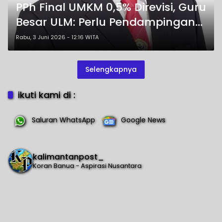
PPh Final UMKM 0,5% Direvisi, Guru
Besar ULM: Perlu Pendampingan
Perpajakan dan Literasi
Rabu, 3 Juni 2026 - 12:16 WITA
Keuangan
Selengkapnya
ikuti kami di :
Saluran WhatsApp
Google News
kalimantanpost_
Koran Banua - Aspirasi Nusantara