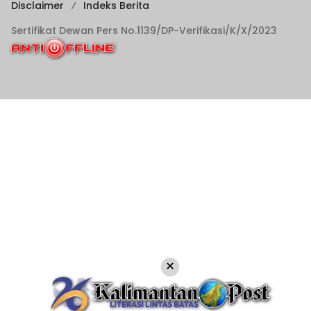
Disclaimer
Indeks Berita
Sertifikat Dewan Pers No.1139/DP-Verifikasi/K/X/2023
×