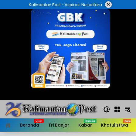
Langsung
×
Kalimantan Post - Aspirasi Nusantara
ke
konten
Beranda
Tri Banjar
Kabar
Khatulistiwa
HOME