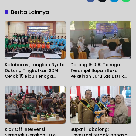
Berita Lainnya
Kolaborasi, Langkah Nyata
Dorong 15.000 Tenaga
Dukung Tingkatkan SDM
Terampil Bupati Buka
Cetak 15 Ribu Tenaga
Pelatihan Juru Las Listrik
Terampil
Se-Kecamatan Banua
Lawas
Kick Off Intervensi
Bupati Tabalong:
Serentak Gerakan OTA,
“Investasi terbaik bangsa