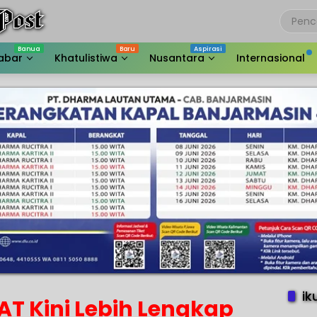
abar
Khatulistiwa
Nusantara
Internasional
ik
AT Kini Lebih Lengkap