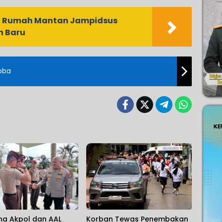
h Rumah Mantan Jampidsus
n Baru
oba
na Akpol dan AAL
Korban Tewas Penembakan