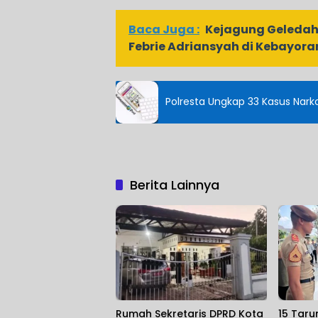
Baca Juga :
Kejagung Geleda
Febrie Adriansyah di Kebayora
Polresta Ungkap 33 Kasus Nark
Berita Lainnya
Rumah Sekretaris DPRD Kota
15 Taru