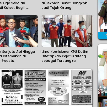
e Tiga Sekolah
di Sekolah Dekat Bangkok
i Kalsel, Begini
Jadi Tujuh Orang
n Kapolda
 Senjata Api Hingga
Lima Komisioner KPU Kotim
a Ditemukan di
Ditetapkan Kejati Kalteng
h Swasta
sebagai Tersangka