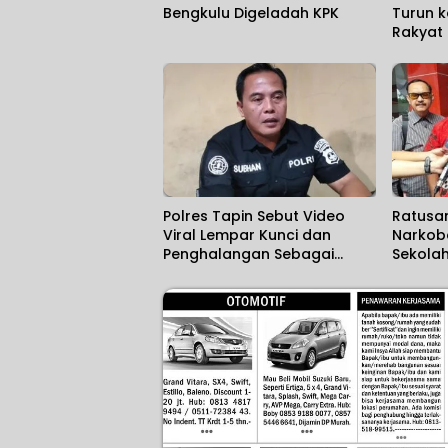
Bengkulu Digeladah KPK
Turun k
Rakyat d
Harapa
Polres Tapin Sebut Video
Ratusan
Viral Lempar Kunci dan
Narkob
Penghalangan Sebagai
Sekola
Kesalahpahaman