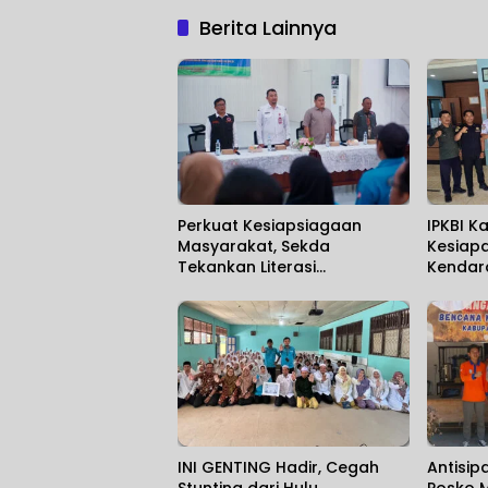
Berita Lainnya
Perkuat Kesiapsiagaan
IPKBI K
Masyarakat, Sekda
Kesiapa
Tekankan Literasi
Kendara
Kebencanaan
INI GENTING Hadir, Cegah
Antisip
Stunting dari Hulu
Posko 