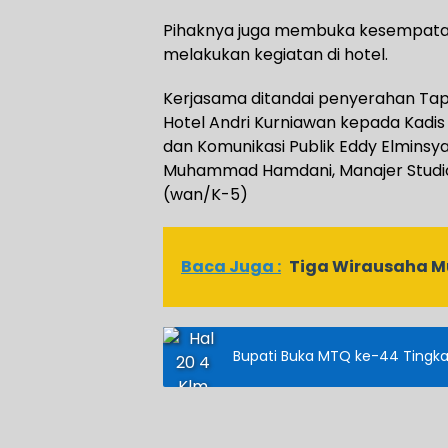
Pihaknya juga membuka kesempatan
melakukan kegiatan di hotel.
Kerjasama ditandai penyerahan Ta
Hotel Andri Kurniawan kepada Kadis K
dan Komunikasi Publik Eddy Elminsya
Muhammad Hamdani, Manajer Studio 
(wan/K-5)
Baca Juga :
Tiga Wirausaha Mu
Bupati Buka MTQ ke-44 Tingka