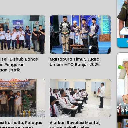
alsel-Dishub Bahas
Martapura Timur, Juara
n Pengujian
Umum MTQ Banjar 2026
an Listrik
asi Karhutla, Petugas
Ajarkan Revolusi Mental,
Martapura Barat
Sekda Bekali Calon