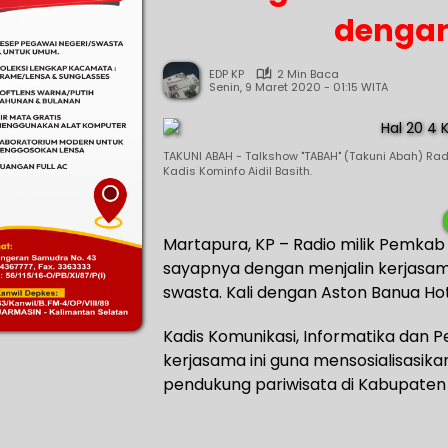
dengan
EDP KP
2 Min Baca
Senin, 9 Maret 2020 - 01:15 WITA
TAKUNI ABAH - Talkshow "TABAH" (Takuni Abah) Ra
Kadis Kominfo Aidil Basith.
Martapura, KP – Radio milik Pemkab 
sayapnya dengan menjalin kerjasam
swasta. Kali dengan Aston Banua Hote
Kadis Komunikasi, Informatika dan P
kerjasama ini guna mensosialisasik
pendukung pariwisata di Kabupaten 