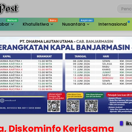
abar
Khatulistiwa
Nusantara
Internasional
ik
a, Diskominfo Kerjasama