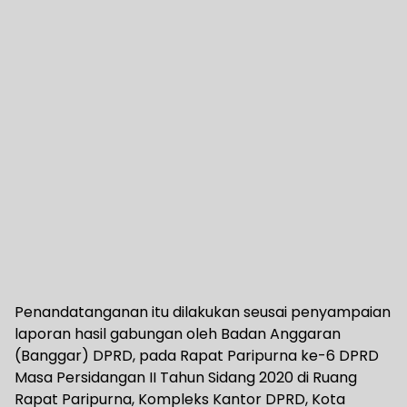
Penandatanganan itu dilakukan seusai penyampaian
laporan hasil gabungan oleh Badan Anggaran
(Banggar) DPRD, pada Rapat Paripurna ke-6 DPRD
Masa Persidangan II Tahun Sidang 2020 di Ruang
Rapat Paripurna, Kompleks Kantor DPRD, Kota