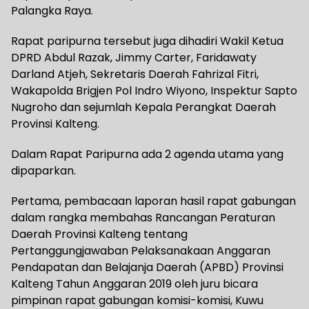
Palangka Raya.
Rapat paripurna tersebut juga dihadiri Wakil Ketua
DPRD Abdul Razak, Jimmy Carter, Faridawaty
Darland Atjeh, Sekretaris Daerah Fahrizal Fitri,
Wakapolda Brigjen Pol Indro Wiyono, Inspektur Sapto
Nugroho dan sejumlah Kepala Perangkat Daerah
Provinsi Kalteng.
Dalam Rapat Paripurna ada 2 agenda utama yang
dipaparkan.
Pertama, pembacaan laporan hasil rapat gabungan
dalam rangka membahas Rancangan Peraturan
Daerah Provinsi Kalteng tentang
Pertanggungjawaban Pelaksanakaan Anggaran
Pendapatan dan Belajanja Daerah (APBD) Provinsi
Kalteng Tahun Anggaran 2019 oleh juru bicara
pimpinan rapat gabungan komisi-komisi, Kuwu