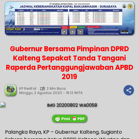
Gubernur Bersama Pimpinan DPRD
Kalteng Sepakat Tanda Tangani
Raperda Pertanggungjawaban APBD
2019
KP RedFot
2 Min Baca
Minggu, 2 Agustus 2020 - 18:13 WITA
Palangka Raya, KP – Gubernur Kalteng, Sugianto