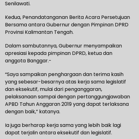
Senilawati.
Kedua, Penandatanganan Berita Acara Persetujuan
Bersama antara Gubernur dengan Pimpinan DPRD
Provinsi Kalimantan Tengah.
Dalam sambutannya, Gubernur menyampaikan
apresiasi kepada pimpinan DPRD, ketua dan
anggota Banggar.-
“Saya sampaikan penghargaan dan terima kasih
yang sebesar-besarnya atas kerja sama legislatif
dan eksekutif, mulai dari penganggaran,
pelaksanaan sampai dengan pertanggungjawaban
APBD Tahun Anggaran 2019 yang dapat terlaksana
dengan baik,” katanya.
Ia juga berharap kerja sama yang lebih baik lagi
dapat terjalin antara eksekutif dan legislatif.