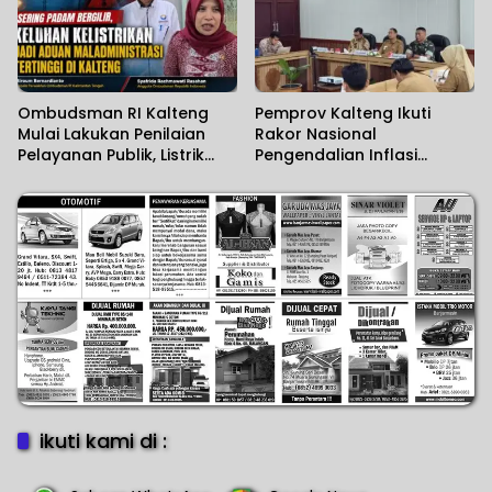
Ombudsman RI Kalteng
Pemprov Kalteng Ikuti
Mulai Lakukan Penilaian
Rakor Nasional
Pelayanan Publik, Listrik
Pengendalian Inflasi
Padam Banyak Dikeluhkan.
Daerah
ikuti kami di :