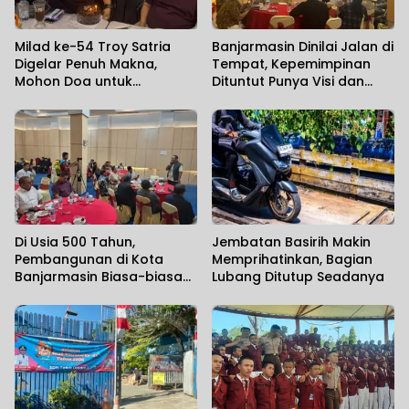
Milad ke-54 Troy Satria
Banjarmasin Dinilai Jalan di
Digelar Penuh Makna,
Tempat, Kepemimpinan
Mohon Doa untuk
Dituntut Punya Visi dan
Perjuangan Kalimantan
Political Will
Post
Di Usia 500 Tahun,
Jembatan Basirih Makin
Pembangunan di Kota
Memprihatinkan, Bagian
Banjarmasin Biasa-biasa
Lubang Ditutup Seadanya
Saja