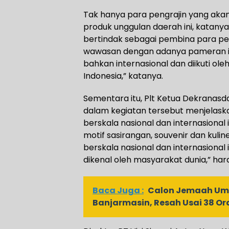
Tak hanya para pengrajin yang aka
produk unggulan daerah ini, katany
bertindak sebagai pembina para p
wawasan dengan adanya pameran ini
bahkan internasional dan diikuti ole
Indonesia,” katanya.
Sementara itu, Plt Ketua Dekranasda
dalam kegiatan tersebut menjelask
berskala nasional dan internasional 
motif sasirangan, souvenir dan kul
berskala nasional dan internasional 
dikenal oleh masyarakat dunia,” har
Baca Juga :
Calon Jemaah Umr
Banjarmasin, Resah Usai 38 Or