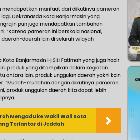
n mendapatkan manfaat dari diikutinya pameran
a lagi, Dekranasda Kota Banjarmasin yang
engrajin pun juga mendapatkan tambahan
. “Karena pameran ini berskala nasional,
h daerah-daerah lain di seluruh wilayah
 Kota Banjarmasin Hj Siti Fatimah yang juga hadir
an, produk yang ditampilkan dalam kegiatan
itu antara lain, produk unggulan daerah yakni kain
iner. “Mudah-mudahan dengan diikutinya pameran
ini, produk unggulan daerah kita dapat lebih
apnya.
oh Mengadu ke Wakil Wali Kota
ang Terlantar di Jeddah