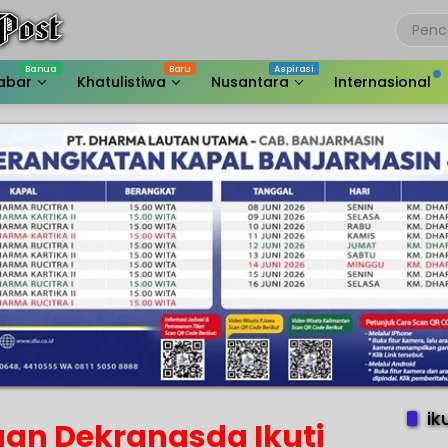
abar
Khatulistiwa
Nusantara
Internasional
ik
aan Dekranasda Ikuti