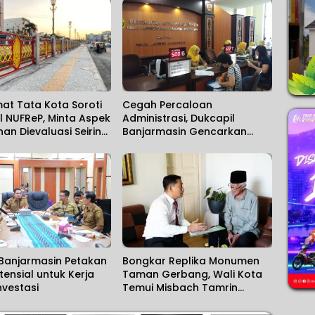
at Tata Kota Soroti
Cegah Percaloan
l NUFReP, Minta Aspek
Administrasi, Dukcapil
n Dievaluasi Seiring
Banjarmasin Gencarkan
a Pencurian Fasilitas
Sosialisasi Mudahnya
Berurusan kepada
Masyarakat
Banjarmasin Petakan
Bongkar Replika Monumen
tensial untuk Kerja
Taman Gerbang, Wali Kota
vestasi
Temui Misbach Tamrin
Sampaikan Permohonan
Maaf