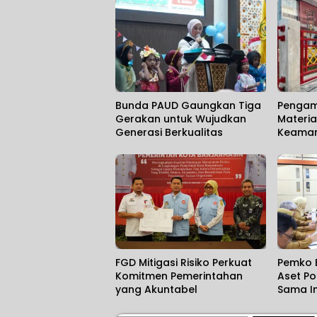
Bunda PAUD Gaungkan Tiga
Pengam
Gerakan untuk Wujudkan
Materia
Generasi Berkualitas
Keamana
Marakny
Umum
FGD Mitigasi Risiko Perkuat
Pemko 
Komitmen Pemerintahan
Aset Po
yang Akuntabel
Sama In