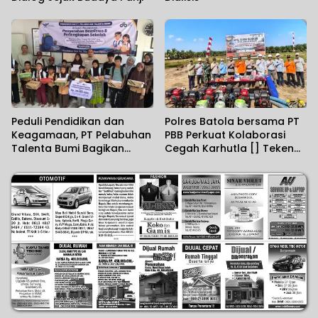
Peduli Pendidikan dan
Polres Batola bersama PT
Keagamaan, PT Pelabuhan
PBB Perkuat Kolaborasi
Talenta Bumi Bagikan
Cegah Karhutla [] Teken
Bantuan Perlengkapan
MoU Masyarakat Peduli Api
dan Beasiswa Sekolah