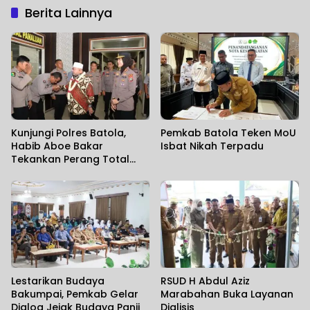
Berita Lainnya
Kunjungi Polres Batola,
Pemkab Batola Teken MoU
Habib Aboe Bakar
Isbat Nikah Terpadu
Tekankan Perang Total
Melawan Narkoba dan
Penguatan Pelayanan
Publik
Lestarikan Budaya
RSUD H Abdul Aziz
Bakumpai, Pemkab Gelar
Marabahan Buka Layanan
Dialog Jejak Budaya Panji
Dialisis