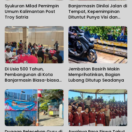
Syukuran Milad Pemimpin
Banjarmasin Dinilai Jalan di
Umum Kalimantan Post
Tempat, Kepemimpinan
Troy Satria
Dituntut Punya Visi dan
Political Will
Di Usia 500 Tahun,
Jembatan Basirih Makin
Pembangunan di Kota
Memprihatinkan, Bagian
Banjarmasin Biasa-biasa
Lubang Ditutup Seadanya
Saja
Dugaan Pelecehan Guru di
Awalnya Para Siswa Takut