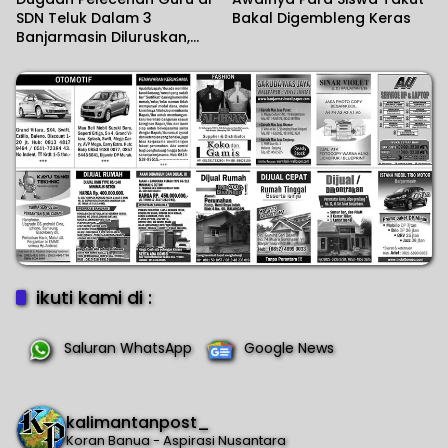
SDN Teluk Dalam 3
Bakal Digembleng Keras
Banjarmasin Diluruskan,
Sekolah Sebut Salah
Paham
ikuti kami di :
Saluran WhatsApp
Google News
kalimantanpost_
Koran Banua - Aspirasi Nusantara