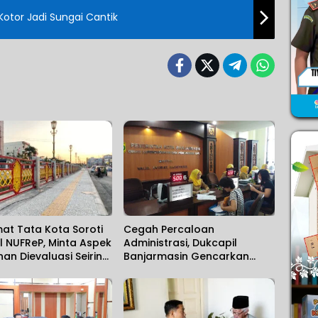
Kotor Jadi Sungai Cantik
at Tata Kota Soroti
Cegah Percaloan
l NUFReP, Minta Aspek
Administrasi, Dukcapil
n Dievaluasi Seiring
Banjarmasin Gencarkan
a Pencurian Fasilitas
Sosialisasi Mudahnya
Berurusan kepada
Masyarakat