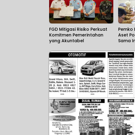
FGD Mitigasi Risiko Perkuat
Pemko 
Komitmen Pemerintahan
Aset Po
yang Akuntabel
Sama In