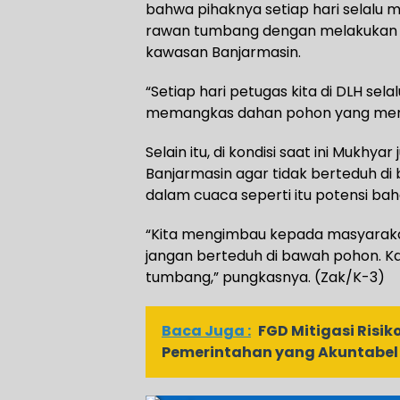
bahwa pihaknya setiap hari selalu
rawan tumbang dengan melakukan
kawasan Banjarmasin.
“Setiap hari petugas kita di DLH se
memangkas dahan pohon yang memil
Selain itu, di kondisi saat ini Muk
Banjarmasin agar tidak berteduh di
dalam cuaca seperti itu potensi ba
“Kita mengimbau kepada masyarakat
jangan berteduh di bawah pohon. Ka
tumbang,” pungkasnya. (Zak/K-3)
Baca Juga :
FGD Mitigasi Risi
Pemerintahan yang Akuntabel