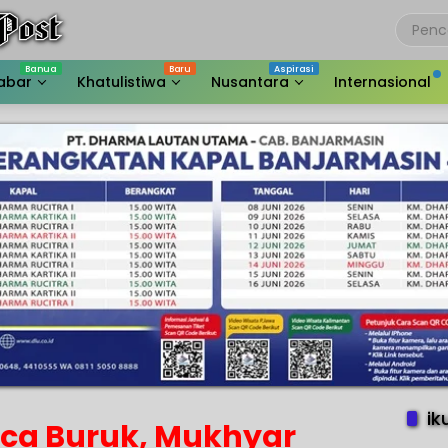
abar
Khatulistiwa
Nusantara
Internasional
ik
ca Buruk, Mukhyar