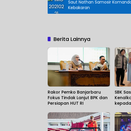
Saut Nathan Samosir Komandoi
Kebakaran
Berita Lainnya
Rakor Pemko Banjarbaru
SBK Sa
Fokus Tindak Lanjut BPK dan
Kenalk
Persiapan HUT RI
kepada 
dan Je