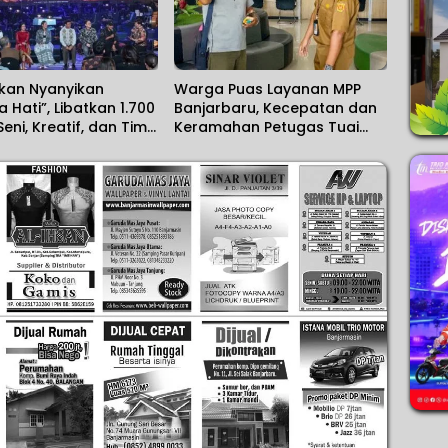
akan Nyanyikan
Warga Puas Layanan MPP
 Hati”, Libatkan 1.700
Banjarbaru, Kecepatan dan
Seni, Kreatif, dan Tim
Keramahan Petugas Tuai
i dalam Hikayat
Apresiasi
i Nusantara