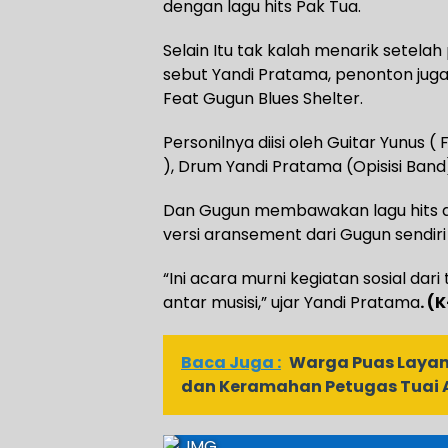
dengan lagu hits Pak Tua.
Selain Itu tak kalah menarik setel
sebut Yandi Pratama, penonton jug
Feat Gugun Blues Shelter.
Personilnya diisi oleh Guitar Yunus 
), Drum Yandi Pratama (Opisisi Band)
Dan Gugun membawakan lagu hits da
versi aransement dari Gugun sendiri 
“Ini acara murni kegiatan sosial dar
antar musisi,” ujar Yandi Pratama
. (
Baca Juga :
Warga Puas Layan
dan Keramahan Petugas Tuai A