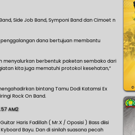
a Band, Side Job Band, Symponi Band dan Cimoet n
ial, penggalangan dana bertujuan membantu
ah menyalurkan berbentuk paketan sembako dari
egiatan kita juga mematuhi protokol kesehatan,”
 ,mengahadirkan bintang Tamu Dodi Katamsi Ex
ringi Rock On Band.
uitar Haris Fadillah ( Mr.X / Oposisi ) Bass diisi
 Kyboard Bayu. Dan di sinilah suasana pecah