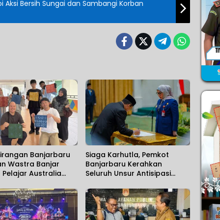
 Aksi Bersih Sungai dan Sambangi Korban
sirangan Banjarbaru
Siaga Karhutla, Pemkot
an Wastra Banjar
Banjarbaru Kerahkan
Pelajar Australia
Seluruh Unsur Antisipasi
pang
Musim Kemarau