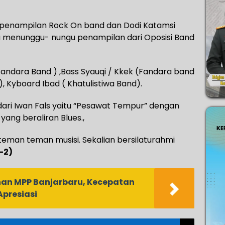
ah penampilan Rock On band dan Dodi Katamsi
a menunggu- nungu penampilan dari Oposisi Band
( Fandara Band ) ,Bass Syauqi / Kkek (Fandara band
, Kyboard Ibad ( Khatulistiwa Band).
ri Iwan Fals yaitu “Pesawat Tempur” dengan
yang beraliran Blues.,
i teman teman musisi. Sekalian bersilaturahmi
K-2)
an MPP Banjarbaru, Kecepatan
presiasi