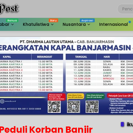
abar
Khatulistiwa
Nusantara
Internasional
ik
 Peduli Korban Banjir