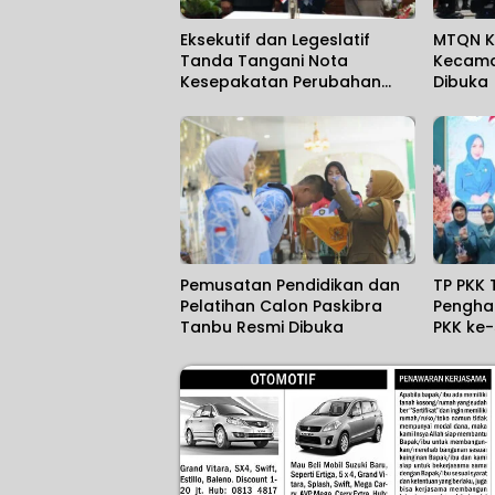
Eksekutif dan Legeslatif
MTQN K
Tanda Tangani Nota
Kecama
Kesepakatan Perubahan
Dibuka
KUA dan PPAS TA 2006
Pemusatan Pendidikan dan
TP PKK 
Pelatihan Calon Paskibra
Pengha
Tanbu Resmi Dibuka
PKK ke-