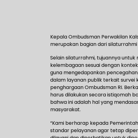
Kepala Ombudsman Perwakilan Kals
merupakan bagian dari silaturrahm
Selain silaturrahmi, tujuannya un
kelembagaan sesuai dengan konteks
guna mengedapankan pencegahan. 
dalam layanan publik terkait surve
penghargaan Ombudsman RI. Berkaita
harus dilakukan secara istiqomah b
bahwa ini adalah hal yang mendasar
masyarakat.
“Kami berharap kepada Pemerintah D
standar pelayanan agar tetap dipe
dilayani dan diperhatikan untuk di