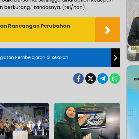
in berkurang,” tandasnya. (rel/han)
kan Rancangan Perubahan
iatan Pembelajaran di Sekolah