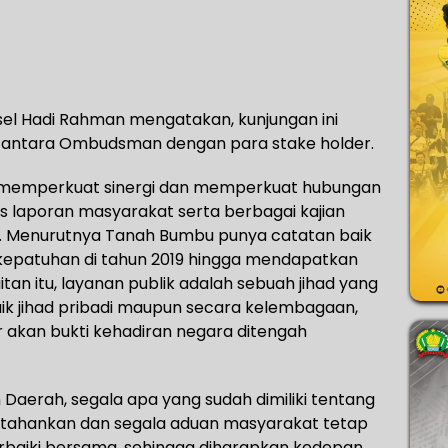
el Hadi Rahman mengatakan, kunjungan ini
i antara Ombudsman dengan para stake holder.
tuk memperkuat sinergi dan memperkuat hubungan
 laporan masyarakat serta berbagai kajian
Menurutnya Tanah Bumbu punya catatan baik
i kepatuhan di tahun 2019 hingga mendapatkan
n itu, layanan publik adalah sebuah jihad yang
aik jihad pribadi maupun secara kelembagaan,
 akan bukti kehadiran negara ditengah
aerah, segala apa yang sudah dimiliki tentang
rtahankan dan segala aduan masyarakat tetap
perbaiki bersama, sehingga diharapkan kedepan