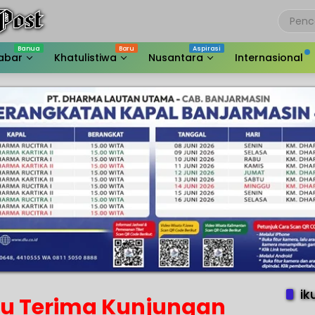
abar
Khatulistiwa
Nusantara
Internasional
ik
u Terima Kunjungan