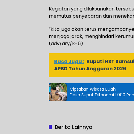
Kegiatan yang dilaksanakan tersebut
memutus penyebaran dan menekan 
“Kita juga akan terus mengampany
menjaga jarak, menghindari kerumun
(adv/ary/K-6)
Baca Juga :
Bupati HST Samsul
APBD Tahun Anggaran 2026
Ciptakan Wisata Buah
Desa Suput Ditanami 1.000 Po
Berita Lainnya