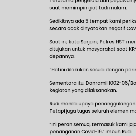
Terutama pengelola dan pegawainya 
saat memimpin giat tadi malam.
Sedikitnya ada 5 tempat kami periks
secara acak dinyatakan negatif Cov
Saat ini, kata Sarjaini, Polres HST m
ditujukan untuk masyarakat saat KR
depannya.
“Hal ini dilakukan sesuai dengan peri
Sementara itu, Danramil 1002-06/B
kegiatan yang dilaksanakan.
Rudi menilai upaya penanggulangan
Tetapi juga tugas seluruh elemen m
“Ini peran semua, termasuk kami j
penanganan Covid-19,” imbuh Rudi.