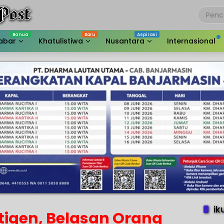
abar
Khatulistiwa
Nusantara
Internasional
ik
tigen, Belasan Orang