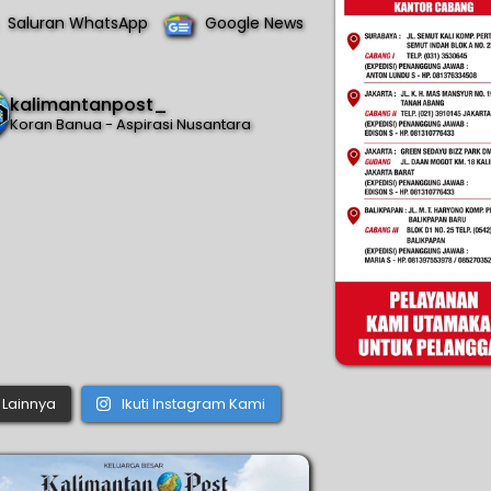
Saluran WhatsApp
Google News
kalimantanpost_
Koran Banua - Aspirasi Nusantara
Lainnya
Ikuti Instagram Kami