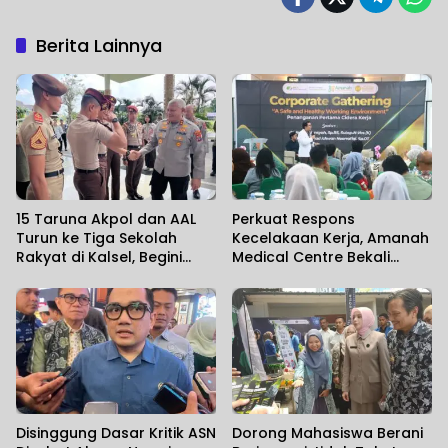
Berita Lainnya
15 Taruna Akpol dan AAL
Perkuat Respons
Turun ke Tiga Sekolah
Kecelakaan Kerja, Amanah
Rakyat di Kalsel, Begini
Medical Centre Bekali
Harapan Kapolda
Perusahaan Penanganan
Cedera Sejak Menit
Pertama
Disinggung Dasar Kritik ASN
Dorong Mahasiswa Berani