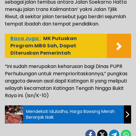
sebagai jalan tembus antara Jalan Soekarno Hatta
menuju jalan trans Kalimantan’ yakni Jalan Tjilik
Riwut, di sekitar jalan tersebut juga berdiri sejumlah
tempat ibadah dan tempat pendidikan.
Baca Juga :
MK Putuskan
Program MBG Sah, Dapat
Diteruskan Pemerintah
“Ini sudah merupakan keharusan bagi Dinas PUPR
Perhubungan untuk memprioritaskannya,” pungkas
anggota dewan asal dapil Katingan III yang meliputi
wilayah kecamatan Katingan Tengah hingga Bukit
Raya ini. (Isn/K-10)
Mendekati Iduladha, Harga Bawang Merah
Beranjak Naik