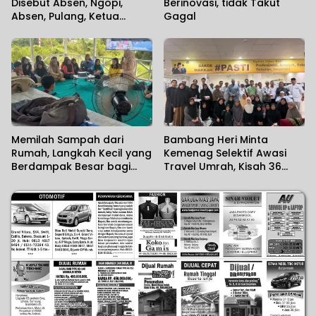
Disebut Absen, Ngopi,
Berinovasi, tidak Takut
Absen, Pulang, Ketua
Gagal
Komisi II DPR RI Minta
Wartawan Menilai Sendiri
Memilah Sampah dari
Bambang Heri Minta
Rumah, Langkah Kecil yang
Kemenag Selektif Awasi
Berdampak Besar bagi
Travel Umrah, Kisah 36
Lingkungan
Jemaah Kalsel Terlantar di
Jeddah Mengundang Haru