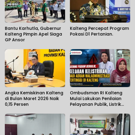
Bantu Karhutla, Gubernur
Kalteng Percepat Program
Kalteng Pimpin Apel Siaga
Pokasi D1 Pertanian.
GP Ansor
Angka Kemiskinan Kalteng
Ombudsman RI Kalteng
di Bulan Maret 2026 Naik
Mulai Lakukan Penilaian
0,15 Persen
Pelayanan Publik, Listrik
Padam Banyak Dikeluhkan.