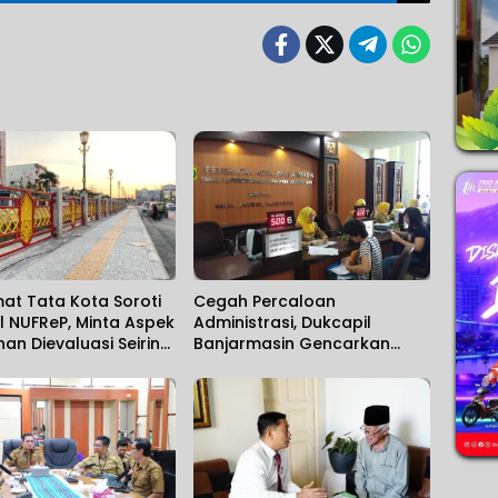
at Tata Kota Soroti
Cegah Percaloan
l NUFReP, Minta Aspek
Administrasi, Dukcapil
n Dievaluasi Seiring
Banjarmasin Gencarkan
a Pencurian Fasilitas
Sosialisasi Mudahnya
Berurusan kepada
Masyarakat