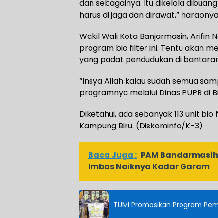
dan sebagainya. Itu dikelola dibuang 
harus di jaga dan dirawat,” harapnya
Wakil Wali Kota Banjarmasin, Arif
program bio filter ini. Tentu akan 
yang padat pendudukan di bantaran
“Insya Allah kalau sudah semua sam
programnya melalui Dinas PUPR di Bi
Diketahui, ada sebanyak 113 unit bi
Kampung Biru. (Diskominfo/K-3)
Baca Juga :
PAM Bandarmasih 
Imbas Naiknya Kadar Garam
TUMI Promosikan Program Pem