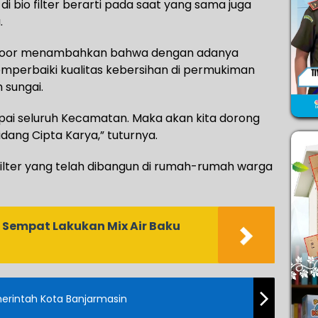
di bio filter berarti pada saat yang sama juga
.
in Noor menambahkan bahwa dengan adanya
memperbaiki kualitas kebersihan di permukiman
 sungai.
pai seluruh Kecamatan. Maka akan kita dorong
dang Cipta Karya,” tuturnya.
o filter yang telah dibangun di rumah-rumah warga
Sempat Lakukan Mix Air Baku
erintah Kota Banjarmasin