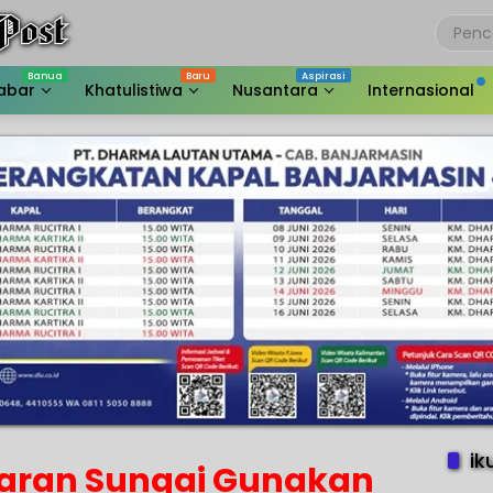
abar
Khatulistiwa
Nusantara
Internasional
ik
aran Sungai Gunakan