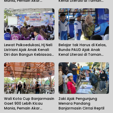
Mania, Pemain Akar
Kenal Literasi di Taman
Rumput Ikut Unjuk Gigi
Jahri Saleh
Lewat Psikoedukasi, Hj Neli
Belajar tak Harus di Kelas,
Listriani Ajak Anak Kenali
Bunda PAUD Ajak Anak
Diri dan Bangun Kebiasaan
Kenal Literasi di Taman
Positif
Jahri Saleh
Wali Kota Cup Banjarmasin
Zaki Ajak Pengunjung
Gaet 900 Lebih Kicau
Menara Pandang
Mania, Pemain Akar
Banjarmasin Cintai Reptil