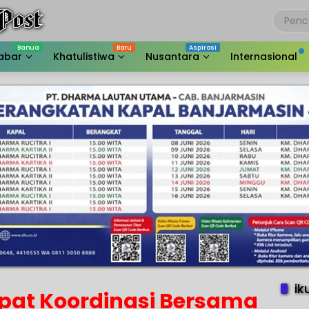
abar
Khatulistiwa
Nusantara
Internasional
ik
apat Koordinasi Bersama