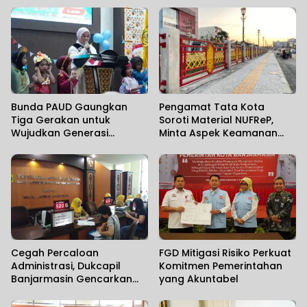
Bunda PAUD Gaungkan
Pengamat Tata Kota
Tiga Gerakan untuk
Soroti Material NUFReP,
Wujudkan Generasi
Minta Aspek Keamanan
Berkualitas
Dievaluasi Seiring
Maraknya Pencurian
Fasilitas Umum
Cegah Percaloan
FGD Mitigasi Risiko Perkuat
Administrasi, Dukcapil
Komitmen Pemerintahan
Banjarmasin Gencarkan
yang Akuntabel
Sosialisasi Mudahnya
Berurusan kepada