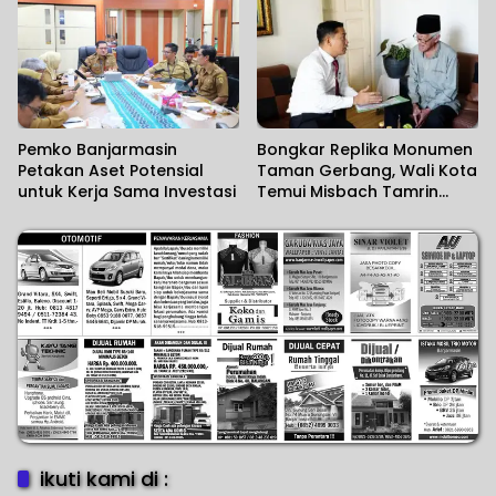
Masyarakat
Pemko Banjarmasin
Bongkar Replika Monumen
Petakan Aset Potensial
Taman Gerbang, Wali Kota
untuk Kerja Sama Investasi
Temui Misbach Tamrin
Sampaikan Permohonan
Maaf
ikuti kami di :