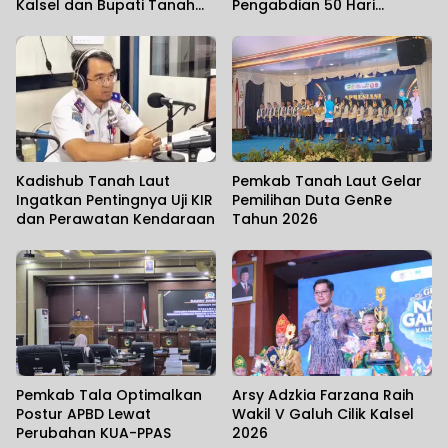
Kalsel dan Bupati Tanah
Pengabdian 50 Hari
Laut Pastikan Kesiapan
Mahasiswa KKN-PPM UGM
Infrastruktur Kelistrikan
Kadishub Tanah Laut
Pemkab Tanah Laut Gelar
Ingatkan Pentingnya Uji KIR
Pemilihan Duta GenRe
dan Perawatan Kendaraan
Tahun 2026
Pemkab Tala Optimalkan
Arsy Adzkia Farzana Raih
Postur APBD Lewat
Wakil V Galuh Cilik Kalsel
Perubahan KUA-PPAS
2026