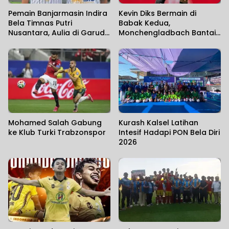
Pemain Banjarmasin Indira
Kevin Diks Bermain di
Bela Timnas Putri
Babak Kedua,
Nusantara, Aulia di Garuda
Monchengladbach Bantai
Pertiwi di Srikandi Merdeka
Rottach-Egern 15-0
Cup 2026
Mohamed Salah Gabung
Kurash Kalsel Latihan
ke Klub Turki Trabzonspor
Intesif Hadapi PON Bela Diri
2026