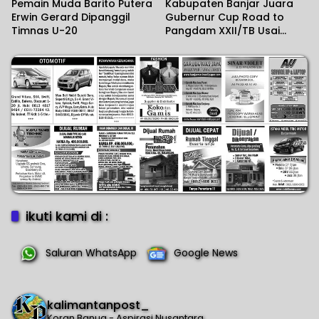
Pemain Muda Barito Putera
Kabupaten Banjar Juara
Erwin Gerard Dipanggil
Gubernur Cup Road to
Timnas U-20
Pangdam XXII/TB Usai
Kalahkan Tabalong 2-0
ikuti kami di :
Saluran WhatsApp
Google News
kalimantanpost_
Koran Banua - Aspirasi Nusantara