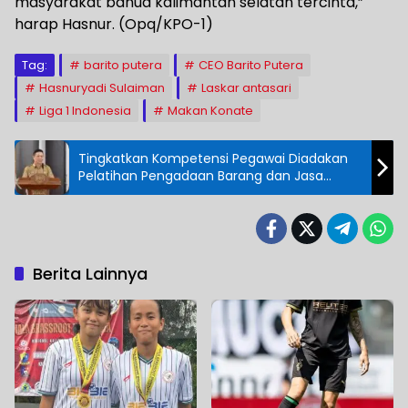
masyarakat banua kalimantan selatan tercinta,”
harap Hasnur. (Opq/KPO-1)
Tag:
barito putera
CEO Barito Putera
Hasnuryadi Sulaiman
Laskar antasari
Liga 1 Indonesia
Makan Konate
Tingkatkan Kompetensi Pegawai Diadakan
Pelatihan Pengadaan Barang dan Jasa
Pemerintah Level-1 Provinsi Kalteng
Berita Lainnya