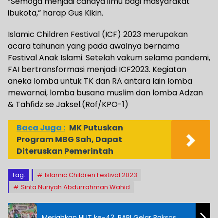
“Semoga menjadi cahaya ilmu bagi masyarakat
ibukota,” harap Gus Kikin.
Islamic Children Festival (ICF) 2023 merupakan
acara tahunan yang pada awalnya bernama
Festival Anak Islami. Setelah vakum selama pandemi,
FAI bertransformasi menjadi ICF2023. Kegiatan
aneka lomba untuk TK dan RA antara lain lomba
mewarnai, lomba busana muslim dan lomba Adzan
& Tahfidz se Jaksel.(Rof/KPO-1)
Baca Juga :
MK Putuskan
Program MBG Sah, Dapat
Diteruskan Pemerintah
Tag:
Islamic Children Festival 2023
Sinta Nuriyah Abdurrahman Wahid
Meriahkan HUT ke-43, RAPI Gelar Baksos