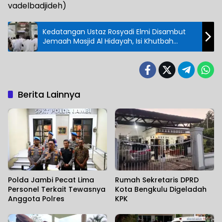
vadelbadjideh)
Kedatangan Ustaz Rosyadi Elmi Disambut
Jemaah Masjid Al Hidayah, Isi Khutbah
Jumat
Berita Lainnya
Polda Jambi Pecat Lima
Rumah Sekretaris DPRD
Personel Terkait Tewasnya
Kota Bengkulu Digeladah
Anggota Polres
KPK