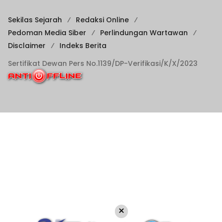
Sekilas Sejarah
Redaksi Online
Pedoman Media Siber
Perlindungan Wartawan
Disclaimer
Indeks Berita
Sertifikat Dewan Pers No.1139/DP-Verifikasi/K/X/2023
×