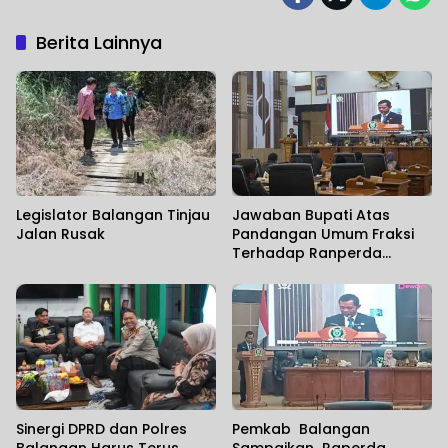
Berita Lainnya
Legislator Balangan Tinjau
Jawaban Bupati Atas
Jalan Rusak
Pandangan Umum Fraksi
Terhadap Ranperda
Tentang Perubahan APBD
2026
Sinergi DPRD dan Polres
Pemkab Balangan
Balangan Harus Terus
Sampaikan Raperda