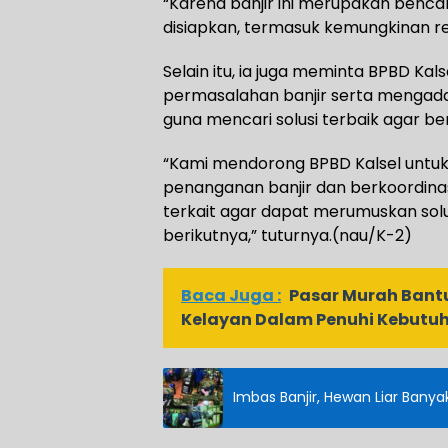
“Karena banjir ini merupakan benca
disiapkan, termasuk kemungkinan rev
Selain itu, ia juga meminta BPBD Ka
permasalahan banjir serta mengada
guna mencari solusi terbaik agar b
“Kami mendorong BPBD Kalsel untu
penanganan banjir dan berkoordinas
terkait agar dapat merumuskan solu
berikutnya,” tuturnya.(nau/K-2)
Baca Juga :
Pasar Murah Bant
Kelayan Dalam Penuhi Kebutu
Imbas Banjir, Hewan Liar Bany