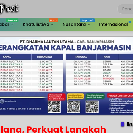
abar
Khatulistiwa
Nusantara
Internasional
ik
rulang, Perkuat Langkah