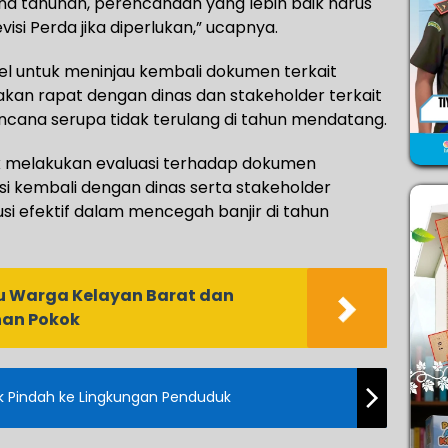
na tahunan, perencanaan yang lebih baik harus
isi Perda jika diperlukan,” ucapnya.
lsel untuk meninjau kembali dokumen terkait
kan rapat dengan dinas dan stakeholder terkait
encana serupa tidak terulang di tahun mendatang.
k melakukan evaluasi terhadap dokumen
i kembali dengan dinas serta stakeholder
si efektif dalam mencegah banjir di tahun
u Warga Kelayan Barat dan
han Pokok
ak Pindah ke Lingkungan Penduduk