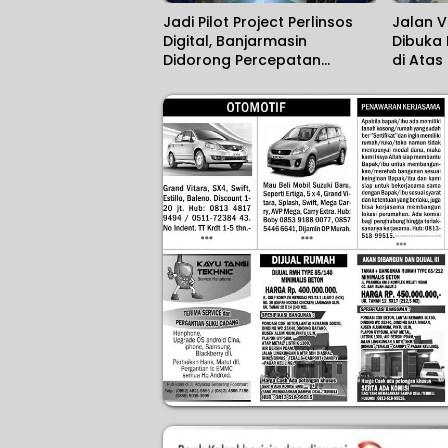
Jadi Pilot Project Perlinsos
Jalan V
Digital, Banjarmasin
Dibuka
Didorong Percepatan
di Atas
Aktivasi IKD melalui Jemput
Bola