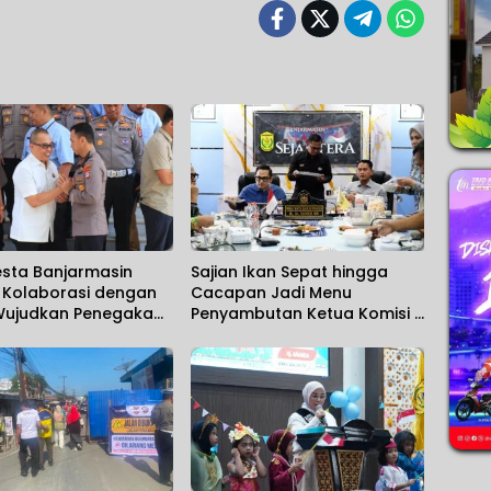
esta Banjarmasin
Sajian Ikan Sepat hingga
t Kolaborasi dengan
Cacapan Jadi Menu
 Wujudkan Penegakan
Penyambutan Ketua Komisi II
yang Solid
DPR RI