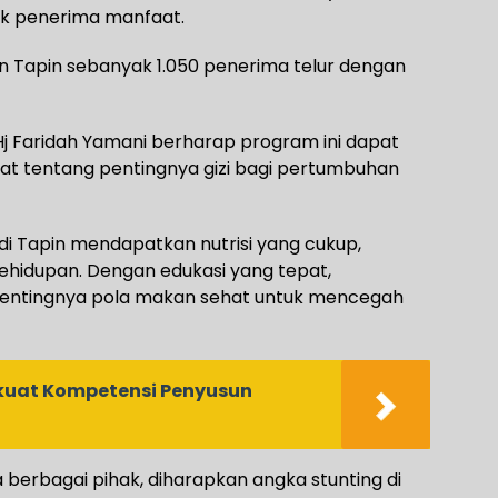
nak penerima manfaat.
n Tapin sebanyak 1.050 penerima telur dengan
 Hj Faridah Yamani berharap program ini dapat
t tentang pentingnya gizi bagi pertumbuhan
i Tapin mendapatkan nutrisi yang cukup,
ehidupan. Dengan edukasi yang tepat,
entingnya pola makan sehat untuk mencegah
kuat Kompetensi Penyusun
 berbagai pihak, diharapkan angka stunting di