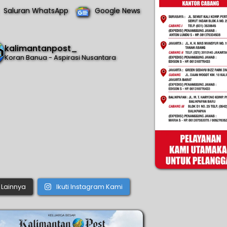
Saluran WhatsApp
Google News
kalimantanpost_
Koran Banua - Aspirasi Nusantara
Lainnya
Ikuti Instagram Kami