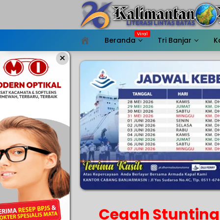
Langsung
ke
konten
Beranda
Tri Banjar
K
HOME
×
Cegah Stunting