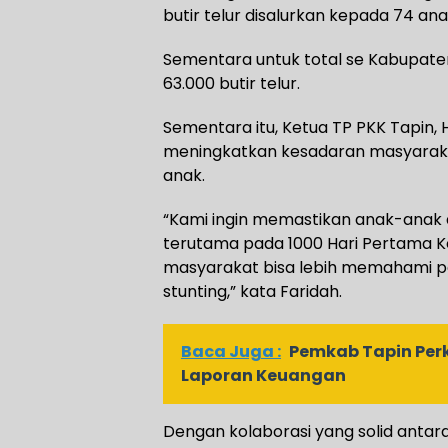
butir telur disalurkan kepada 74 a
Sementara untuk total se Kabupate
63.000 butir telur.
Sementara itu, Ketua TP PKK Tapin,
meningkatkan kesadaran masyaraka
anak.
“Kami ingin memastikan anak-anak d
terutama pada 1000 Hari Pertama K
masyarakat bisa lebih memahami p
stunting,” kata Faridah.
Baca Juga :
Pemkab Tapin Per
Laporan Keuangan
Dengan kolaborasi yang solid antara