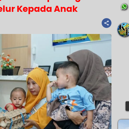
elur Kepada Anak