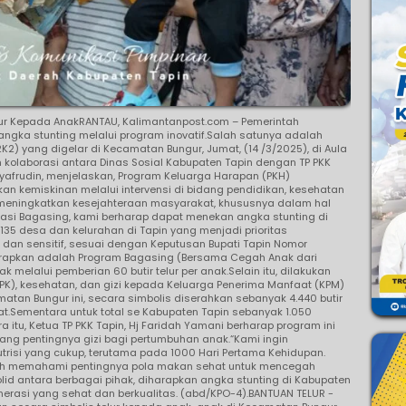
elur Kepada AnakRANTAU, Kalimantanpost.com – Pemerintah
ngka stunting melalui program inovatif.Salah satunya adalah
) yang digelar di Kecamatan Bungur, Jumat, (14 /3/2025), di Aula
 kolaborasi antara Dinas Sosial Kabupaten Tapin dengan TP PKK
 Syafrudin, menjelaskan, Program Keluarga Harapan (PKH)
 kemiskinan melalui intervensi di bidang pendidikan, kesehatan
k meningkatkan kesejahteraan masyarakat, khususnya dalam hal
vasi Bagasing, kami berharap dapat menekan angka stunting di
t 135 desa dan kelurahan di Tapin yang menjadi prioritas
ik dan sensitif, sesuai dengan Keputusan Bupati Tapin Nomor
terapkan adalah Program Bagasing (Bersama Cegah Anak dari
 melalui pemberian 60 butir telur per anak.Selain itu, dilakukan
PK), kesehatan, dan gizi kepada Keluarga Penerima Manfaat (KPM)
atan Bungur ini, secara simbolis diserahkan sebanyak 4.440 butir
t.Sementara untuk total se Kabupaten Tapin sebanyak 1.050
a itu, Ketua TP PKK Tapin, Hj Faridah Yamani berharap program ini
ng pentingnya gizi bagi pertumbuhan anak.“Kami ingin
isi yang cukup, terutama pada 1000 Hari Pertama Kehidupan.
bih memahami pentingnya pola makan sehat untuk mencegah
olid antara berbagai pihak, diharapkan angka stunting di Kabupaten
erasi yang sehat dan berkualitas. (abd/KPO-4).BANTUAN TELUR -