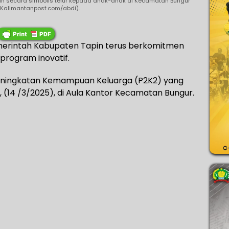
an secara simbolis telur kepada anak-anak di Kecamatan Bungur
(Kalimantanpost.com/abdi).
erintah Kabupaten Tapin terus berkomitmen
program inovatif.
eningkatan Kemampuan Keluarga (P2K2) yang
 (14 /3/2025), di Aula Kantor Kecamatan Bungur.