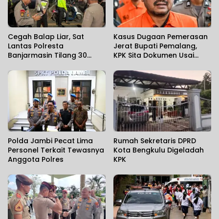
Cegah Balap Liar, Sat
Kasus Dugaan Pemerasan
Lantas Polresta
Jerat Bupati Pemalang,
Banjarmasin Tilang 30
KPK Sita Dokumen Usai
Pengendara
Geledah 15 Lokasi di Empat
Wilayah
Polda Jambi Pecat Lima
Rumah Sekretaris DPRD
Personel Terkait Tewasnya
Kota Bengkulu Digeladah
Anggota Polres
KPK