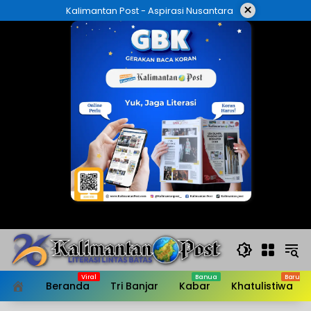
Langsung
×
Kalimantan Post - Aspirasi Nusantara
ke
konten
Beranda
Tri Banjar
Kabar
Khatulistiwa
HOME