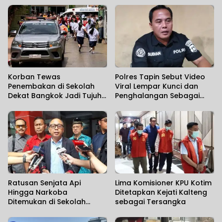
Korban Tewas
Polres Tapin Sebut Video
Penembakan di Sekolah
Viral Lempar Kunci dan
Dekat Bangkok Jadi Tujuh
Penghalangan Sebagai
Orang
Kesalahpahaman
Ratusan Senjata Api
Lima Komisioner KPU Kotim
Hingga Narkoba
Ditetapkan Kejati Kalteng
Ditemukan di Sekolah
sebagai Tersangka
Swasta