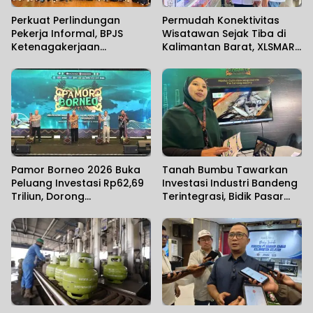
Perkuat Perlindungan
Permudah Konektivitas
Pekerja Informal, BPJS
Wisatawan Sejak Tiba di
Ketenagakerjaan
Kalimantan Barat, XLSMART
Banjarmasin Gelar
Hadirkan Layanan Aktivasi
Sosialisasi Bersama
SIM Card di Bandara
Anggota Komisi IX DPR RI
Supadio
Pamor Borneo 2026 Buka
Tanah Bumbu Tawarkan
Peluang Investasi Rp62,69
Investasi Industri Bandeng
Triliun, Dorong
Terintegrasi, Bidik Pasar
Transformasi Ekonomi
Ekspor
Kalimantan