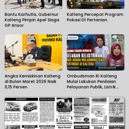
Bantu Karhutla, Gubernur
Kalteng Percepat Program
Kalteng Pimpin Apel Siaga
Pokasi D1 Pertanian.
GP Ansor
Angka Kemiskinan Kalteng
Ombudsman RI Kalteng
di Bulan Maret 2026 Naik
Mulai Lakukan Penilaian
0,15 Persen
Pelayanan Publik, Listrik
Padam Banyak Dikeluhkan.