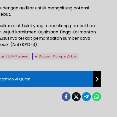
asi dengan auditor untuk menghitung potensi
sebut.
ulkan alat bukti yang mendukung pembuktian
n wujud komitmen Kejaksaan Tinggi Kalimantan
ususnya terkait pemanfaatan sumber daya
Dodik. (Ant/KPO-3)
nas ESDM Kalteng
Dugaan Korupsi Zirkon
Khataman Al Quran