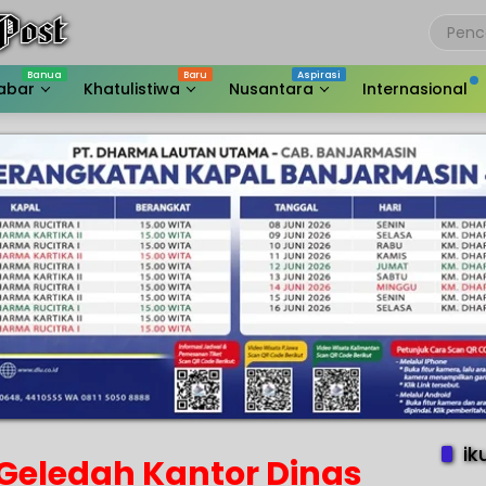
abar
Khatulistiwa
Nusantara
Internasional
ik
 Geledah Kantor Dinas