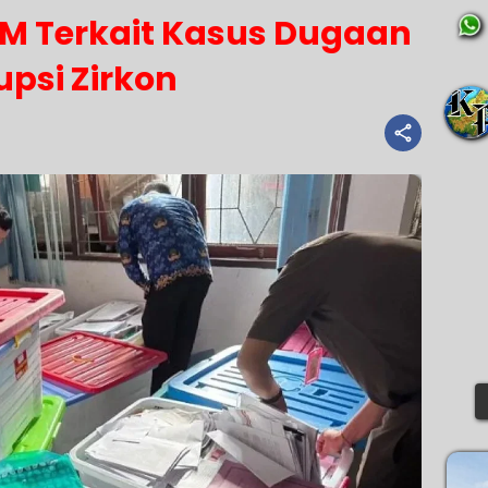
M Terkait Kasus Dugaan
upsi Zirkon