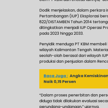
Dodik menjelaskan, dalam perkara i
Pertambangan (IUP) Eksplorasi ber
822/DISTAMBEN Tahun 2014 tertangg
ditingkatkan menjadi IUP Operasi P
pada 2023 hingga 2033.
Penyidik menduga PT KBM membeli ba
wilayah Kalimantan Tengah. Materia
seolah-olah berasal dari wilayah 
produksi dan penjualan dalam Renc
Baca Juga :
Angka Kemiskinan 
Naik 0,15 Persen
“Dalam proses penerbitan dan pers
diduga tidak dilakukan evaluasi sec
perundang-undangan,” ujarnya.