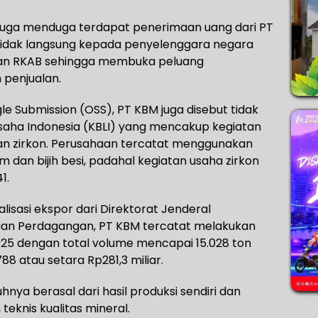
ah juga menduga terdapat penerimaan uang dari PT
tidak langsung kepada penyelenggara negara
uan RKAB sehingga membuka peluang
 penjualan.
le Submission (OSS), PT KBM juga disebut tidak
 Usaha Indonesia (KBLI) yang mencakup kegiatan
zirkon. Perusahaan tercatat menggunakan
dan bijih besi, padahal kegiatan usaha zirkon
1.
lisasi ekspor dari Direktorat Jenderal
ian Perdagangan, PT KBM tercatat melakukan
025 dengan total volume mencapai 15.028 ton
88 atau setara Rp281,3 miliar.
nya berasal dari hasil produksi sendiri dan
eknis kualitas mineral.