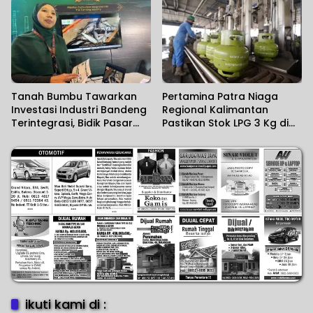
SIM Card di Bandara
Kalimantan
Supadio
Tanah Bumbu Tawarkan
Pertamina Patra Niaga
Investasi Industri Bandeng
Regional Kalimantan
Terintegrasi, Bidik Pasar
Pastikan Stok LPG 3 Kg di
Ekspor
Kalsel Aman
ikuti kami di :