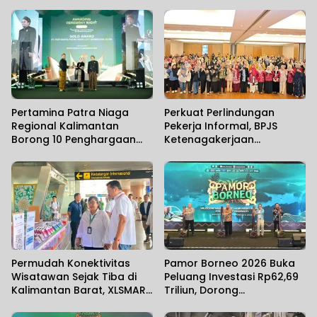
Pertamina Patra Niaga
Perkuat Perlindungan
Regional Kalimantan
Pekerja Informal, BPJS
Borong 10 Penghargaan
Ketenagakerjaan
ISRA 2026
Banjarmasin Gelar
Sosialisasi Bersama
Anggota Komisi IX DPR RI
Permudah Konektivitas
Pamor Borneo 2026 Buka
Wisatawan Sejak Tiba di
Peluang Investasi Rp62,69
Kalimantan Barat, XLSMART
Triliun, Dorong
Hadirkan Layanan Aktivasi
Transformasi Ekonomi