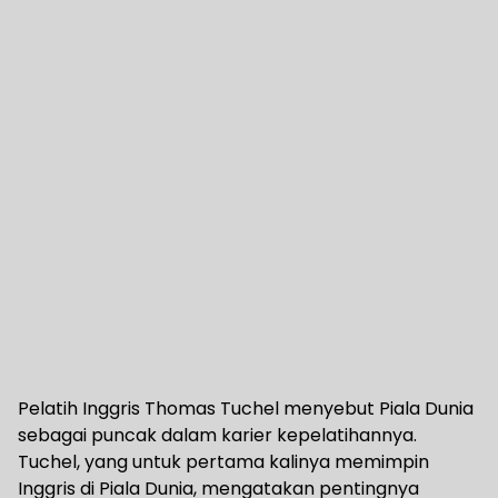
Pelatih Inggris Thomas Tuchel menyebut Piala Dunia
sebagai puncak dalam karier kepelatihannya.
Tuchel, yang untuk pertama kalinya memimpin
Inggris di Piala Dunia, mengatakan pentingnya