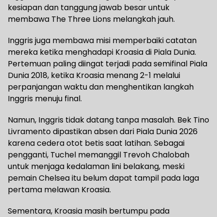
kesiapan dan tanggung jawab besar untuk
membawa The Three Lions melangkah jauh.
Inggris juga membawa misi memperbaiki catatan
mereka ketika menghadapi Kroasia di Piala Dunia.
Pertemuan paling diingat terjadi pada semifinal Piala
Dunia 2018, ketika Kroasia menang 2-1 melalui
perpanjangan waktu dan menghentikan langkah
Inggris menuju final.
Namun, Inggris tidak datang tanpa masalah. Bek Tino
Livramento dipastikan absen dari Piala Dunia 2026
karena cedera otot betis saat latihan. Sebagai
pengganti, Tuchel memanggil Trevoh Chalobah
untuk menjaga kedalaman lini belakang, meski
pemain Chelsea itu belum dapat tampil pada laga
pertama melawan Kroasia.
Sementara, Kroasia masih bertumpu pada