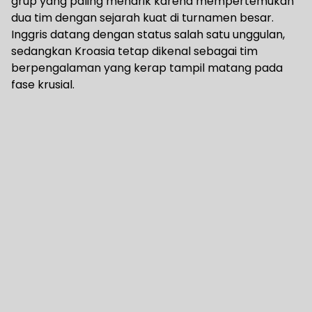
grup yang paling menarik karena mempertemukan
dua tim dengan sejarah kuat di turnamen besar.
Inggris datang dengan status salah satu unggulan,
sedangkan Kroasia tetap dikenal sebagai tim
berpengalaman yang kerap tampil matang pada
fase krusial.