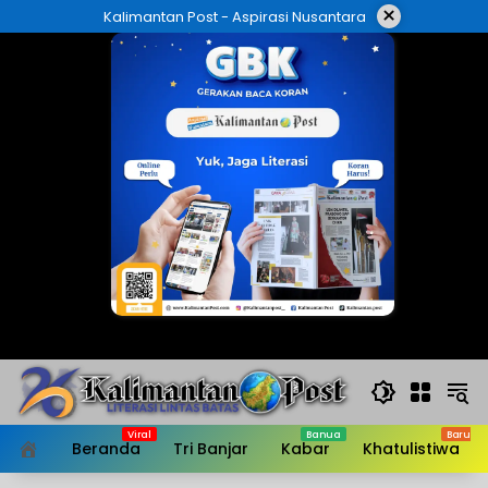
Langsung
×
Kalimantan Post - Aspirasi Nusantara
ke
konten
Beranda
Tri Banjar
Kabar
Khatulistiwa
HOME