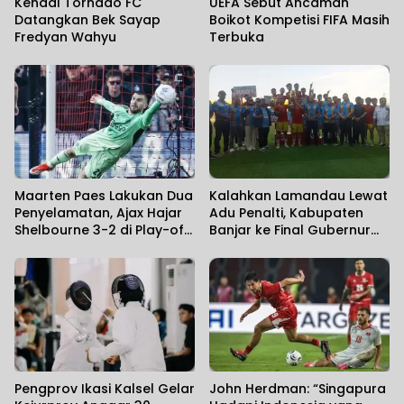
Kendal Tornado FC
UEFA Sebut Ancaman
Datangkan Bek Sayap
Boikot Kompetisi FIFA Masih
Fredyan Wahyu
Terbuka
Maarten Paes Lakukan Dua
Kalahkan Lamandau Lewat
Penyelamatan, Ajax Hajar
Adu Penalti, Kabupaten
Shelbourne 3-2 di Play-off
Banjar ke Final Gubernur
Conference League
Cup Road to Pangdam
XXII/KB 2026
Pengprov Ikasi Kalsel Gelar
John Herdman: “Singapura