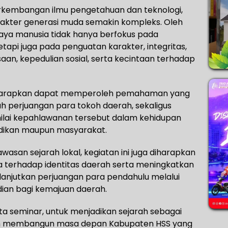
rkembangan ilmu pengetahuan dan teknologi,
kter generasi muda semakin kompleks. Oleh
aya manusia tidak hanya berfokus pada
etapi juga pada penguatan karakter, integritas,
n, kepedulian sosial, serta kecintaan terhadap
a diharapkan dapat memperoleh pemahaman yang
h perjuangan para tokoh daerah, sekaligus
nilai kepahlawanan tersebut dalam kehidupan
didikan maupun masyarakat.
asan sejarah lokal, kegiatan ini juga diharapkan
erhadap identitas daerah serta meningkatkan
anjutkan perjuangan para pendahulu melalui
bdian bagi kemajuan daerah.
a seminar, untuk menjadikan sejarah sebagai
lam membangun masa depan Kabupaten HSS yang