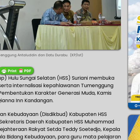
nggung Antaluddin dan Datu Durabu. (KP/Ist)
p) Hulu Sungai Selatan (HSS) Suriani membuka
i serta internalisasi kepahlawanan Tumenggung
 Pembentukan Karakter Generasi Muda, Kamis
Qianna Inn Kandangan.
n dan Kebudayaan (Disdikbud) Kabupaten HSS
ri Sekretaris Daerah Kabupaten HSS Muhammad
ejahteraan Rakyat Setda Teddy Soetedjo, Kepala
ala Bidang Kebudayaan, para guru mata pelajaran