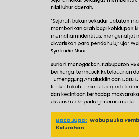
nilai luhur daerah.
“Sejarah bukan sekadar catatan ma
memberikan arah bagi kehidupan kita
memahami identitas, mengenal jati di
diwariskan para pendahulu,” ujar 
Syafrudin Noor.
Suriani menegaskan, Kabupaten HSS
berharga, termasuk keteladanan da
Tumenggung Antaluddin dan Datu Dur
kedua tokoh tersebut, seperti keber
dan kecintaan terhadap masyarakat,
diwariskan kepada generasi muda.
Baca Juga :
Wabup Buka Pemb
Kelurahan