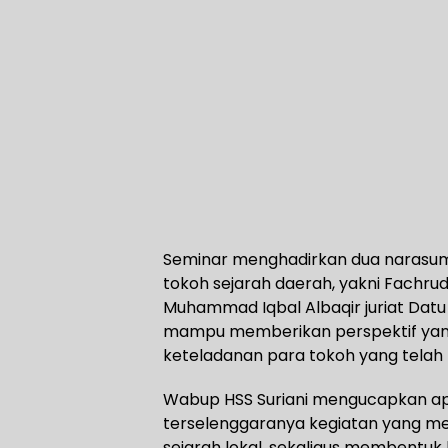
Seminar menghadirkan dua narasumb
tokoh sejarah daerah, yakni Fachrud
Muhammad Iqbal Albaqir juriat Dat
mampu memberikan perspektif yan
keteladanan para tokoh yang telah m
Wabup HSS Suriani mengucapkan apr
terselenggaranya kegiatan yang mem
sejarah lokal, sekaligus membentuk