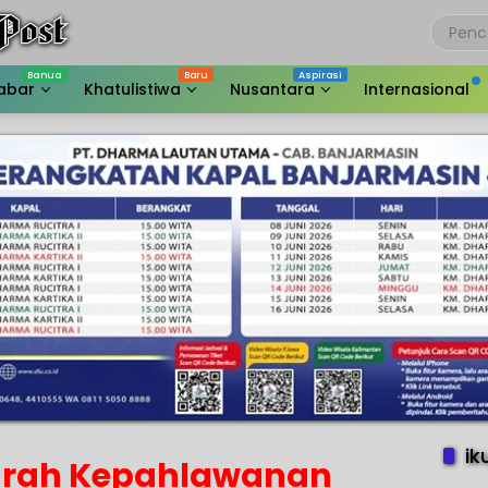
abar
Khatulistiwa
Nusantara
Internasional
ik
arah Kepahlawanan