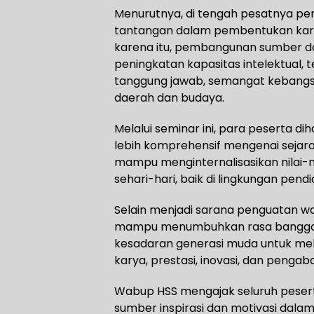
Menurutnya, di tengah pesatnya pe
tantangan dalam pembentukan kara
karena itu, pembangunan sumber d
peningkatan kapasitas intelektual, t
tanggung jawab, semangat kebangsaa
daerah dan budaya.
Melalui seminar ini, para pesert
lebih komprehensif mengenai sejara
mampu menginternalisasikan nilai-
sehari-hari, baik di lingkungan pen
Selain menjadi sarana penguatan waw
mampu menumbuhkan rasa bangga t
kesadaran generasi muda untuk mel
karya, prestasi, inovasi, dan penga
Wabup HSS mengajak seluruh pesert
sumber inspirasi dan motivasi da