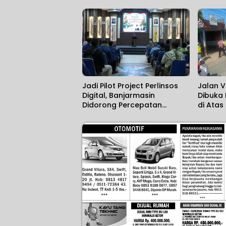
Produk
Hukum 
Jadi Pilot Project Perlinsos
Jalan V
Digital, Banjarmasin
Dibuka
Didorong Percepatan
di Atas
Aktivasi IKD melalui Jemput
Bola