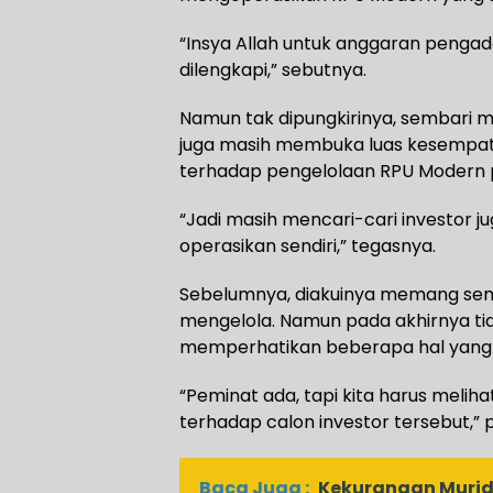
“Insya Allah untuk anggaran pengad
dilengkapi,” sebutnya.
Namun tak dipungkirinya, sembari 
juga masih membuka luas kesempata
terhadap pengelolaan RPU Modern p
“Jadi masih mencari-cari investor j
operasikan sendiri,” tegasnya.
Sebelumnya, diakuinya memang sem
mengelola. Namun pada akhirnya tid
memperhatikan beberapa hal yang d
“Peminat ada, tapi kita harus melih
terhadap calon investor tersebut,
Baca Juga :
Kekurangan Murid,