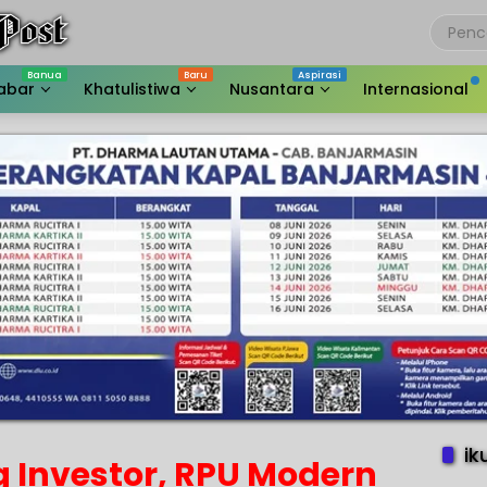
abar
Khatulistiwa
Nusantara
Internasional
ik
 Investor, RPU Modern