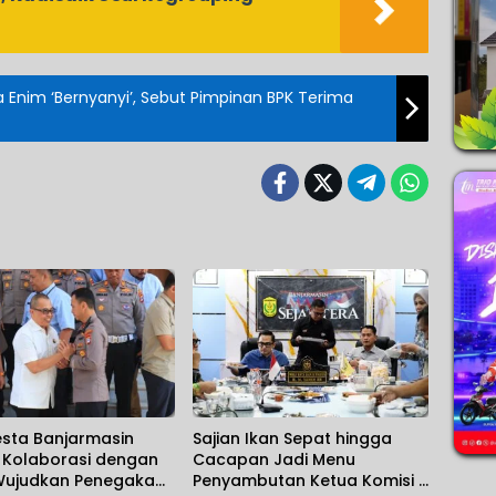
 Enim ‘Bernyanyi’, Sebut Pimpinan BPK Terima
esta Banjarmasin
Sajian Ikan Sepat hingga
t Kolaborasi dengan
Cacapan Jadi Menu
 Wujudkan Penegakan
Penyambutan Ketua Komisi II