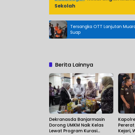
Sekolah
Tersangka OTT Lanjutan Muara
Suap
Berita Lainnya
Dekranasda Banjarmasin
Kapolr
Dorong UMKM Naik Kelas
Perera
Lewat Program Kurasi
Kejari,