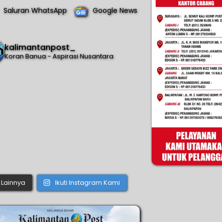
Saluran WhatsApp
Google News
kalimantanpost_
Koran Banua - Aspirasi Nusantara
Lainnya
Ikuti Instagram Kami