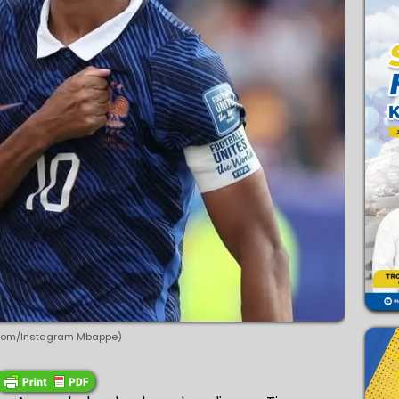
t.com/Instagram Mbappe)