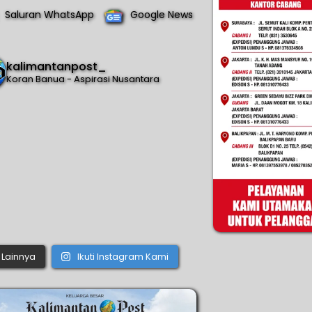
Saluran WhatsApp
Google News
kalimantanpost_
Koran Banua - Aspirasi Nusantara
Lainnya
Ikuti Instagram Kami