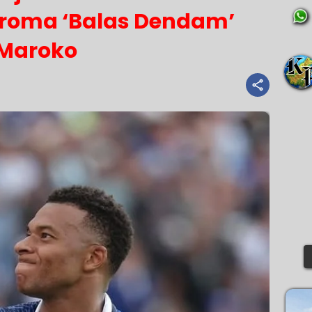
Aroma ‘Balas Dendam’
Maroko