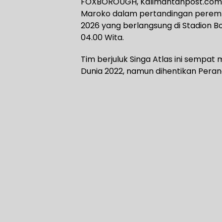
FOXBOROUGH, Kalimantanpost.com 
Maroko dalam pertandingan perempat
2026 yang berlangsung di Stadion B
04.00 Wita.
Tim berjuluk Singa Atlas ini sempat
Dunia 2022, namun dihentikan Peran