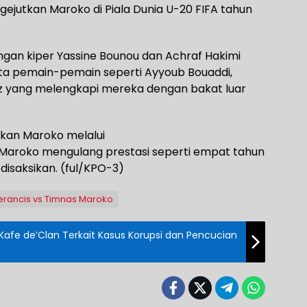
utkan Maroko di Piala Dunia U-20 FIFA tahun
engan kiper Yassine Bounou dan Achraf Hakimi
a pemain-pemain seperti Ayyoub Bouaddi,
az yang melengkapi mereka dengan bakat luar
kan Maroko melalui
a Maroko mengulang prestasi seperti empat tahun
k disaksikan. (ful/KPO-3)
erancis vs Timnas Maroko
di Kafe de’Clan Terkait Kasus Korupsi dan Pencucian