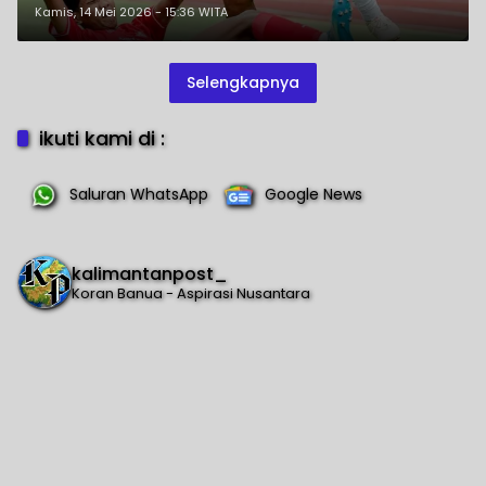
Piala Presiden 2026
Kamis, 14 Mei 2026 - 15:36 WITA
Selengkapnya
ikuti kami di :
Saluran WhatsApp
Google News
kalimantanpost_
Koran Banua - Aspirasi Nusantara