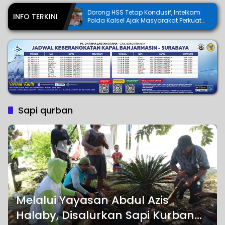
Dorong HSS Tetap Kondusif, Intelkam
Gubernur H
INFO TERKINI
Polda Kalsel Ajak Masyarakat Perkuat
Borneo 202
Sinergi
Sapi qurban
Melalui Yayasan Abdul Azis
Halaby, Disalurkan Sapi Kurban