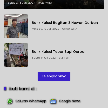
ke Tiap Kelurahan di Banjarbaru
Selasa, 18 Juni 2024 - 19:29 WITA
Bank Kalsel Bagikan 8 Hewan Qurban
Minggu, 10 Juli 2022 - 08:50 WITA
Bank Kalsel Tebar Sapi Qurban
Sabtu, 9 Juli 2022 - 21:54 WITA
Selengkapnya
ikuti kami di :
Saluran WhatsApp
Google News