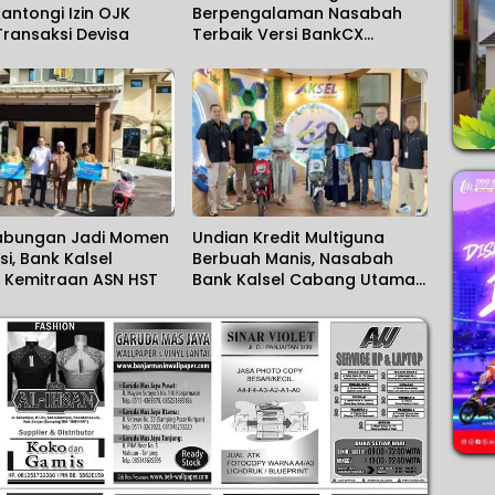
Kantongi Izin OJK
Berpengalaman Nasabah
Transaksi Devisa
Terbaik Versi BankCX
Tracker 2026
abungan Jadi Momen
Undian Kredit Multiguna
si, Bank Kalsel
Berbuah Manis, Nasabah
t Kemitraan ASN HST
Bank Kalsel Cabang Utama
Bawa Pulang Sepeda Listrik