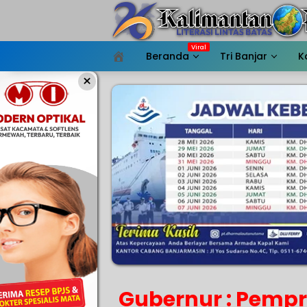
Langsung
ke
konten
Beranda
Tri Banjar
K
HOME
×
Gubernur : Pempr