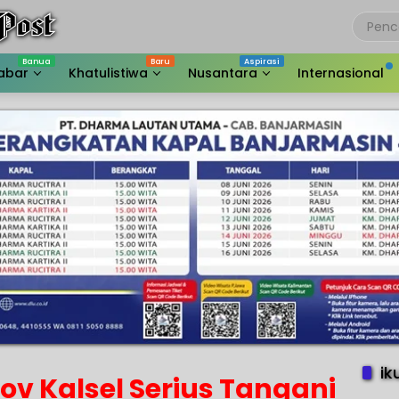
abar
Khatulistiwa
Nusantara
Internasional
ik
ov Kalsel Serius Tangani