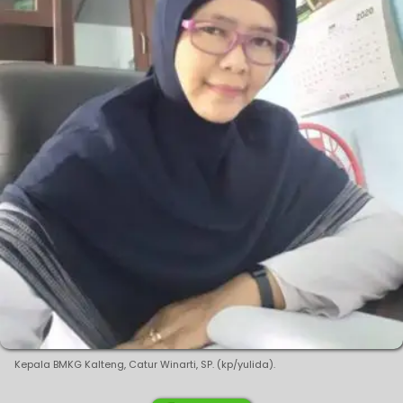
Kepala BMKG Kalteng, Catur Winarti, SP. (kp/yulida).