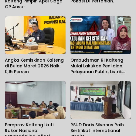
Kalteng Pimpin Apel Siaga
Pokasi D1 Pertanian.
GP Ansor
Angka Kemiskinan Kalteng
Ombudsman RI Kalteng
di Bulan Maret 2026 Naik
Mulai Lakukan Penilaian
0,15 Persen
Pelayanan Publik, Listrik
Padam Banyak Dikeluhkan.
Pemprov Kalteng Ikuti
RSUD Doris Silvanus Raih
Rakor Nasional
Sertifikat International