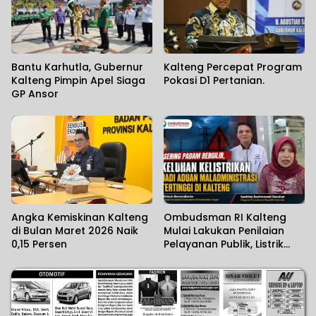
Bantu Karhutla, Gubernur
Kalteng Percepat Program
Kalteng Pimpin Apel Siaga
Pokasi D1 Pertanian.
GP Ansor
Angka Kemiskinan Kalteng
Ombudsman RI Kalteng
di Bulan Maret 2026 Naik
Mulai Lakukan Penilaian
0,15 Persen
Pelayanan Publik, Listrik
Padam Banyak Dikeluhkan.