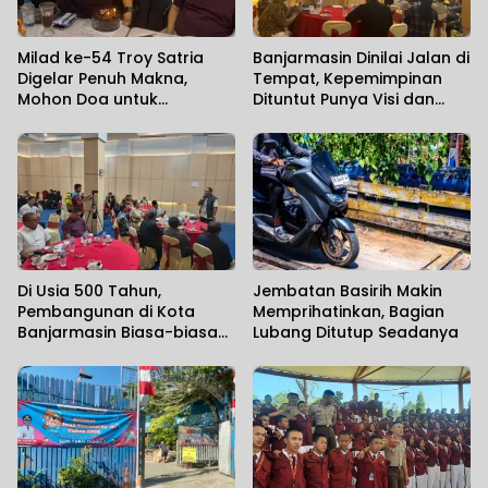
Milad ke-54 Troy Satria
Banjarmasin Dinilai Jalan di
Digelar Penuh Makna,
Tempat, Kepemimpinan
Mohon Doa untuk
Dituntut Punya Visi dan
Perjuangan Kalimantan
Political Will
Post
Di Usia 500 Tahun,
Jembatan Basirih Makin
Pembangunan di Kota
Memprihatinkan, Bagian
Banjarmasin Biasa-biasa
Lubang Ditutup Seadanya
Saja