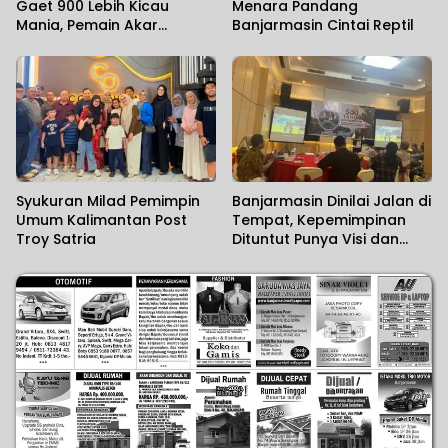
Gaet 900 Lebih Kicau
Menara Pandang
Mania, Pemain Akar
Banjarmasin Cintai Reptil
Rumput Ikut Unjuk Gigi
Syukuran Milad Pemimpin
Banjarmasin Dinilai Jalan di
Umum Kalimantan Post
Tempat, Kepemimpinan
Troy Satria
Dituntut Punya Visi dan
Political Will